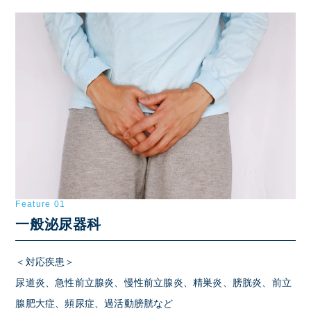
Feature 01
一般泌尿器科
＜対応疾患＞
尿道炎、急性前立腺炎、慢性前立腺炎、精巣炎、膀胱炎、前立
腺肥大症、頻尿症、過活動膀胱など