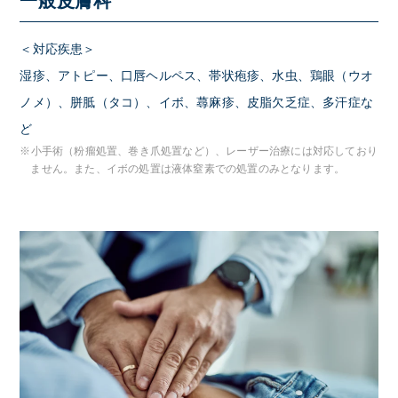
一般皮膚科
＜対応疾患＞
湿疹、アトピー、口唇ヘルペス、帯状疱疹、水虫、鶏眼（ウオ
ノメ）、胼胝（タコ）、イボ、蕁麻疹、皮脂欠乏症、多汗症な
ど
※小手術（粉瘤処置、巻き爪処置など）、レーザー治療には対応しており
ません。また、イボの処置は液体窒素での処置のみとなります。