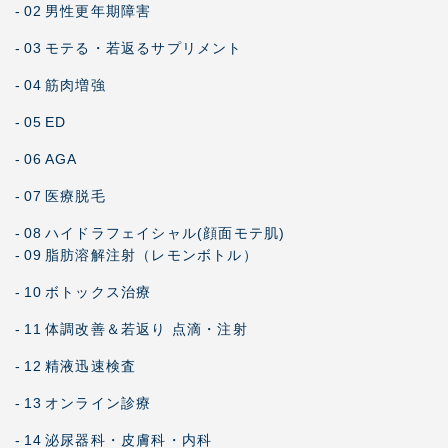
-
02
男性更年期障害
-
03
モテる・若返るサプリメント
-
04
筋肉増強
-
05
ED
-
06
AGA
-
07
医療脱毛
-
08
ハイドラフェイシャル(顔面モテ肌)
-
09
脂肪溶解注射（レモンボトル）
-
10
ボトックス治療
-
11
体調改善＆若返り 点滴・注射
-
12
精液迅速検査
-
13
オンライン診療
-
14
泌尿器科・皮膚科・内科