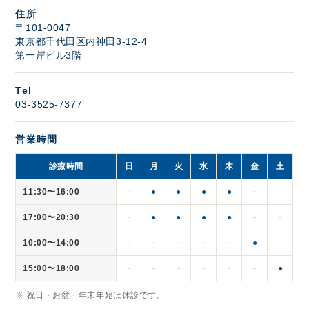
住所
〒101-0047
東京都千代田区内神田3-12-4
第一岸ビル3階
Tel
03-3525-7377
営業時間
診療時間
日
月
火
水
木
金
土
11:30〜16:00
●
●
●
●
－
－
－
17:00〜20:30
●
●
●
●
－
－
－
10:00〜14:00
●
－
－
－
－
－
－
15:00〜18:00
●
－
－
－
－
－
－
※ 祝日・お盆・年末年始は休診です。