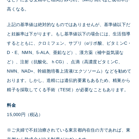
高くなる。
上記の基準値は絶対的なものではありませんが、基準値以下だ
と妊娠率は下がります。もし基準値以下の場合には、生活指導
するとともに、クロミフェン、サプリ（αリポ酸、ビタミンC・
D・E、NMN、5-ALA、亜鉛など）、漢方薬（補中益気湯な
ど）、注射（抗酸化、ｈCG）、点滴（高濃度ビタミンC、
NMN、NAD+、幹細胞培養上清液/エクソソーム）などを勧めて
おります。しかし、造精には遺伝的要素もあるため、精巣から
精子を採取してくる手術（TESE）が必要なこともあります。
料金
15,000円（税込）
※ご夫婦で不妊治療されている東京都内在住の方であれば、東