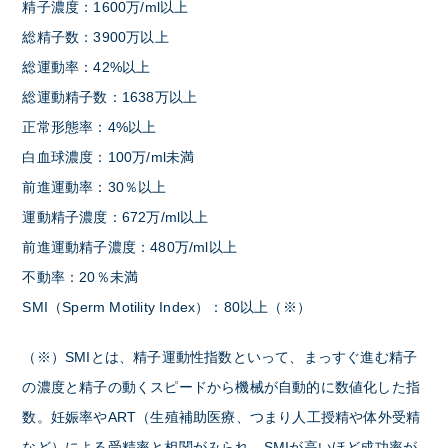
精子濃度：1600万/ml以上
総精子数：3900万以上
総運動率：42%以上
総運動精子数：1638万以上
正常形態率：4%以上
白血球濃度：100万/ml未満
前進運動率：30％以上
運動精子濃度：672万/ml以上
前進運動精子濃度：480万/ml以上
不動率：20％未満
SMI（Sperm Motility Index）：80以上（※）
（※）SMIとは、精子運動性指数といって、まっすぐ進む精子
の濃度と精子の動くスピードから機械が自動的に数値化した指
数。妊娠率やART（生殖補助医療、つまり人工授精や体外受精
など）による受精率と相関がみられ、SMIが高いほど成功率が