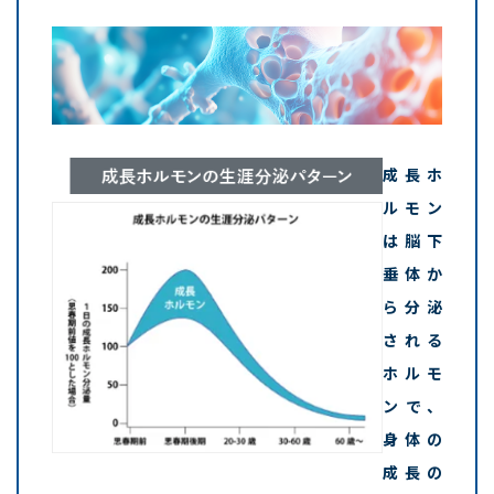
成長ホ
ルモン
は脳下
垂体か
ら分泌
される
ホルモ
ンで、
身体の
成長の