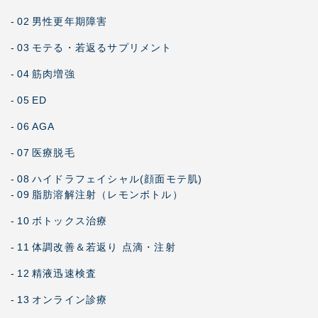
-
02
男性更年期障害
-
03
モテる・若返るサプリメント
-
04
筋肉増強
-
05
ED
-
06
AGA
-
07
医療脱毛
-
08
ハイドラフェイシャル(顔面モテ肌)
-
09
脂肪溶解注射（レモンボトル）
-
10
ボトックス治療
-
11
体調改善＆若返り 点滴・注射
-
12
精液迅速検査
-
13
オンライン診療