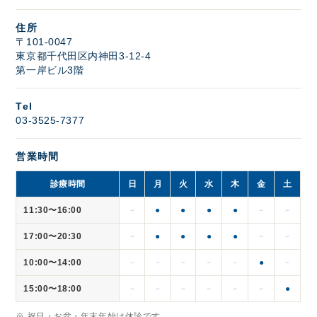
住所
〒101-0047
東京都千代田区内神田3-12-4
第一岸ビル3階
Tel
03-3525-7377
営業時間
診療時間
日
月
火
水
木
金
土
11:30〜16:00
●
●
●
●
－
－
－
17:00〜20:30
●
●
●
●
－
－
－
10:00〜14:00
●
－
－
－
－
－
－
15:00〜18:00
●
－
－
－
－
－
－
※ 祝日・お盆・年末年始は休診です。