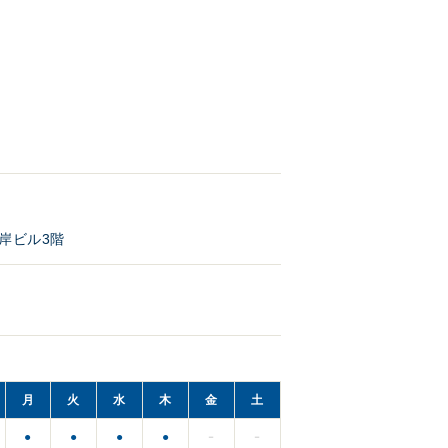
岸ビル3階
月
火
水
木
金
土
●
●
●
●
－
－